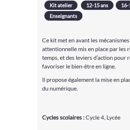
Kit atelier
12-15 ans
16-
Enseignants
Ce kit met en avant les mécanismes 
attentionnelle mis en place par les
temps, et des leviers d’action pour 
favoriser le bien-être en ligne.
Il propose également la mise en plac
du numérique.
Cycle
s
scolaire
s
:
Cycle 4
,
Lycée