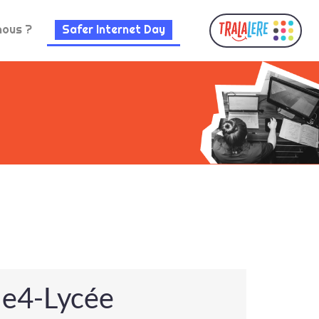
nous ?
Safer Internet Day
le4-Lycée