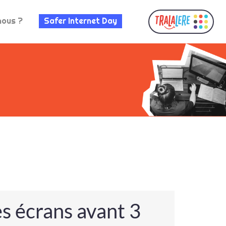
nous ?
Safer Internet Day
es écrans avant 3