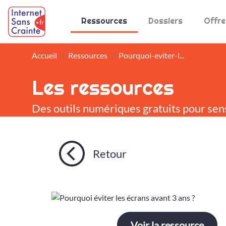
Panneau de gestion des cookies
Ressources
Dossiers
Offre
Accueil
Ressources
Pourquoi-eviter-l...
Les ressources
Des outils numériques gratuits pour sen
Retour
Voir la ressource