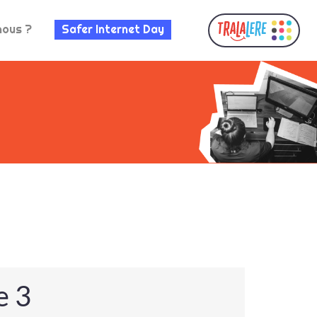
nous ?
Safer Internet Day
e 3