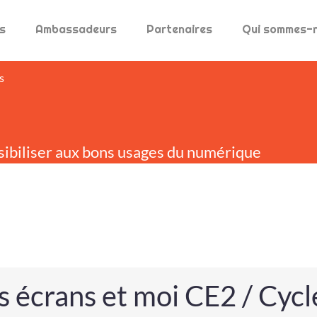
s
Ambassadeurs
Partenaires
Qui sommes-
s
sibiliser aux bons usages du numérique
s écrans et moi CE2 / Cycl