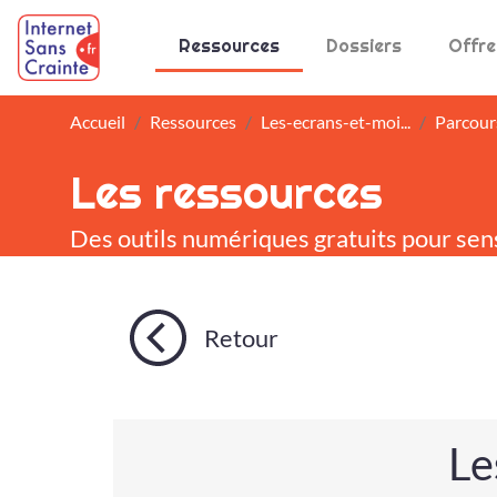
Panneau de gestion des cookies
Ressources
Dossiers
Offre
Accueil
Ressources
Les-ecrans-et-moi...
Parcour
Les ressources
Des outils numériques gratuits pour sen
Retour
Le