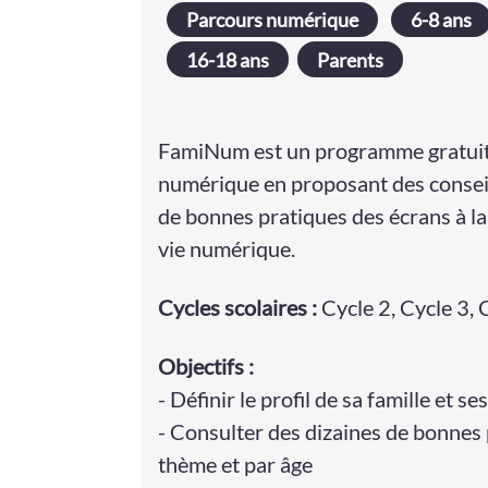
Parcours numérique
6-8 ans
16-18 ans
Parents
FamiNum est un programme gratuit 
numérique en proposant des conseil
de bonnes pratiques des écrans à la
vie numérique.
Cycle
s
scolaire
s
:
Cycle 2
,
Cycle 3
,
Objectifs :
- Définir le profil de sa famille et 
- Consulter des dizaines de bonnes
thème et par âge