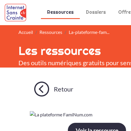
Panneau de gestion des cookies
Ressources
Dossiers
Offre
Accueil
Ressources
La-plateforme-fam...
Les ressources
Des outils numériques gratuits pour sen
Retour
Voir la ressource