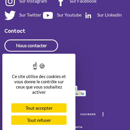
Sur Instagram
Sur Facebook
Sur Twitter
Sur Youtube
Sur Linkedin
Contact
Nous contacter
Newsletter
Ce site utilise des cookies et
vous donne le contrôle sur
ceux que vous souhaitez
activer
Tout accepter
Mentions légales
Crédits
CGU/RGPD
Accessibilité
Tout refuser
© Internet Sans Crainte