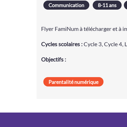
Communication
8-11 ans
Flyer FamiNum à télécharger et à i
Cycle
s
scolaire
s
:
Cycle 3
,
Cycle 4
,
Objectifs :
Parentalité numérique