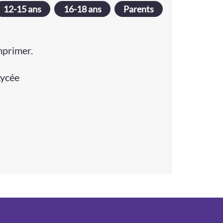
12-15 ans
16-18 ans
Parents
mprimer.
Lycée