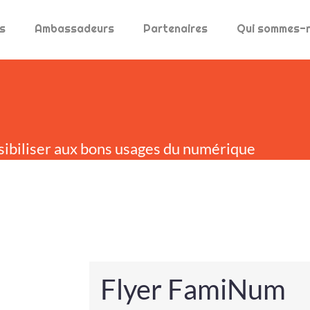
s
Ambassadeurs
Partenaires
Qui sommes-
sibiliser aux bons usages du numérique
Flyer FamiNum