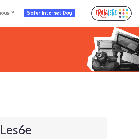
nous ?
Safer Internet Day
eLes6e