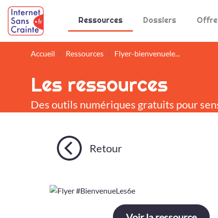
Panneau de gestion des cookies
Ressources
Dossiers
Offre
Accueil
Ressources
Flyer-bienvenuele...
Les ressources
Des outils numériques gratuits pour sen
Retour
Voir la ressource