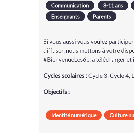
Communication
8-11 ans
Enseignants
Parents
Si vous aussi vous voulez participer 
diffuser, nous mettons à votre dispo
#BienvenueLes6e, à télécharger et 
Cycle
s
scolaire
s
:
Cycle 3
,
Cycle 4
,
Objectifs :
Identité numérique
Culture n