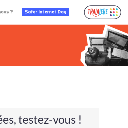
nous ?
Safer Internet Day
es, testez-vous !