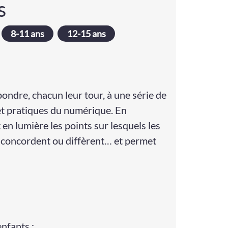
s
8-11 ans
12-15 ans
pondre, chacun leur tour, à une série de
et pratiques du numérique. En
 en lumière les points sur lesquels les
 concordent ou diffèrent… et permet
nfants ;