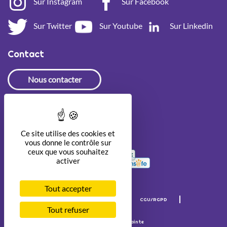
Sur Instagram
Sur Facebook
Sur Twitter
Sur Youtube
Sur Linkedin
Contact
Nous contacter
Newsletter
Ce site utilise des cookies et
vous donne le contrôle sur
ceux que vous souhaitez
activer
Tout accepter
Mentions légales
Crédits
CGU/RGPD
Accessibilité
Tout refuser
© Internet Sans Crainte