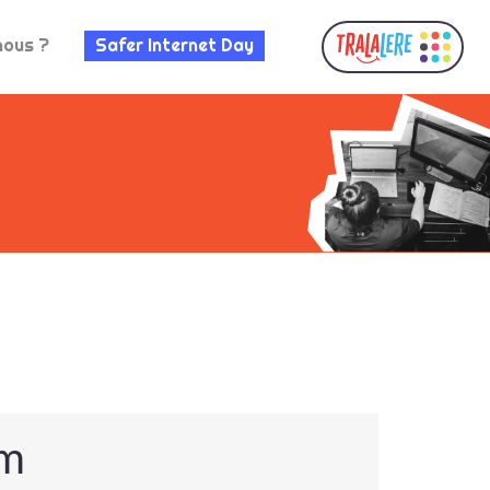
nous ?
Safer Internet Day
um