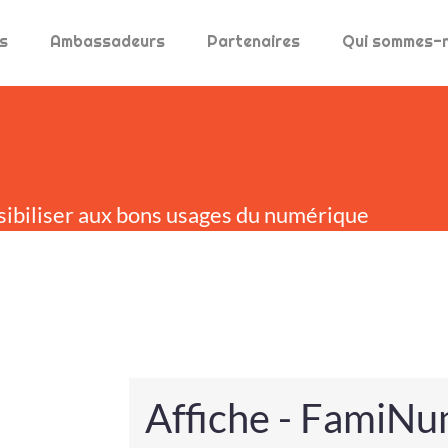
s
Ambassadeurs
Partenaires
Qui sommes-
sibiliser aux bons usages du numérique
Affiche - FamiN